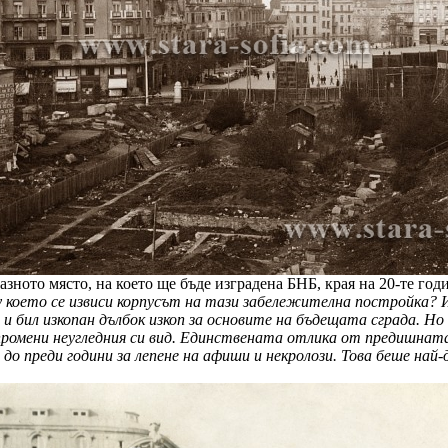
азното място, на което ще бъде изградена БНБ, края на 20-те год
ху което се извиси корпусът на тази забележителна постройка?
 бил изкопан дълбок изкоп за основите на бъдещата сграда. Но 
 промени неугледния си вид. Единствената отлика от предишнат
 до преди години за лепене на афиши и некролози. Това беше най