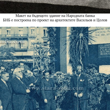
Макет на бъдещото здание на Народната банка
БНБ e построена по проект на архитектите Васильов и Цолов