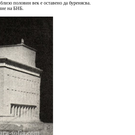
 близо половин век е оставено да буренясва.
ние на БНБ.