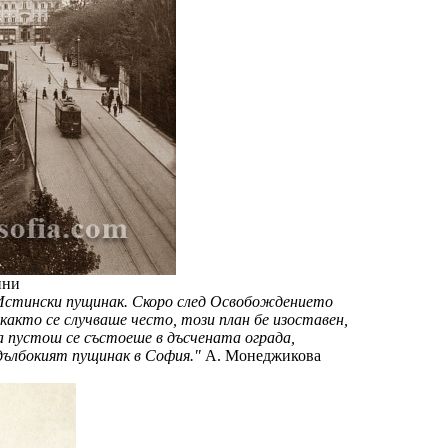
ини
 Истински пущинак. Скоро след Освобождението
както се случваше често, този план бе изоставен,
а пустош се състоеше в дъсчената ограда,
-дълбокият пущинак в София."
А. Монеджикова