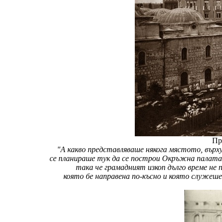
Пр
"А какво представляваше някога мястото, вър
се планираше тук да се построи Окръжна палата и
така че грамадният изкоп дълго време не
която бе направена по-късно и която служеше