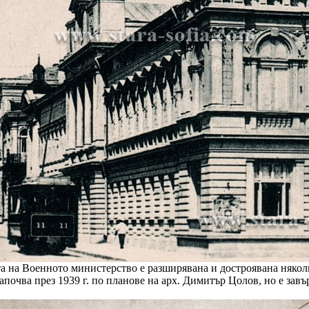
а на Военното министерство е разширявана и достроявана някол
почва през 1939 г. по планове на арх. Димитър Цолов, но е завъ