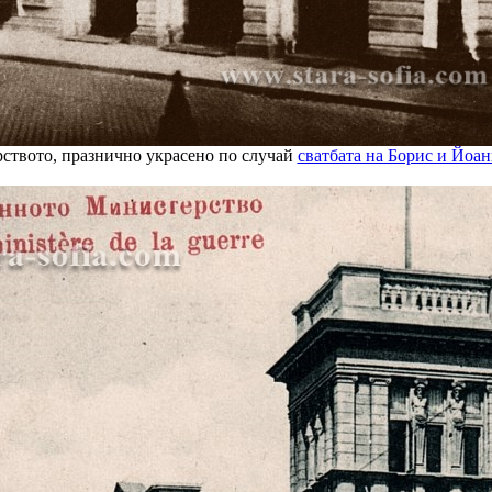
ството, празнично украсено по случай
сватбата на Борис и Йоан